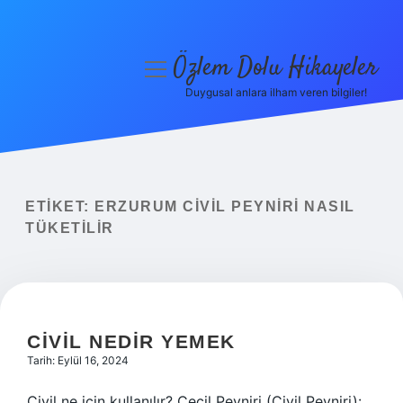
Özlem Dolu Hikayeler
menüyü
aç
Duygusal anlara ilham veren bilgiler!
Anasayfa
Gizlilik Politikası
Yasal Uyarı
ETIKET:
ERZURUM CIVIL PEYNIRI NASIL
TÜKETILIR
Hakkımızda
CIVIL NEDIR YEMEK
Tarih: Eylül 16, 2024
Civil ne için kullanılır? Çeçil Peyniri (Civil Peyniri):