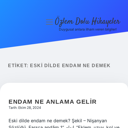
Özlem Dolu Hikayeler
menüyü
aç
Duygusal anlara ilham veren bilgiler!
Anasayfa
Gizlilik Politikası
Yasal Uyarı
ETIKET:
ESKI DILDE ENDAM NE DEMEK
Hakkımızda
ENDAM NE ANLAMA GELIR
Tarih: Ekim 28, 2024
Eski dilde endam ne demek? Şekil – Nişanyan
Sözlüğü. Farsça andām اندام “1. “Eklem, uzuv, kol ve