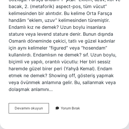
bacak, 2. (metaforik) aspect-pos, tüm vücut”
kelimesinden bir alıntıdır. Bu kelime Orta Farsça
handām “eklem, uzuv” kelimesinden türemiştir.
Endamlı kız ne demek? Uzun boylu insanlara
stature veya levend stature denir. Bunun dışında
Osmanlı döneminde çekici, tatlı ve güzel kadınlar
için aynı kelimeler “figured” veya “hosendam”
kullanılırdı. Endamlısın ne demek? sıf. Uzun boylu,
biçimli ve yapılı, orantılı vücutlu: Her biri sessiz
haremde güzel birer peri (Yahyâ Kemal). Endam
etmek ne demek? Showing off, gösteriş yapmak
veya övünmek anlamına gelir. Bu, sallanmak veya
dolaşmak anlamını…
Endam
Devamını okuyun
Yorum Bırak
Ne
Anlama
Gelir