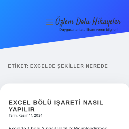
Özlem Dolu Hikayeler
menüyü
aç
Duygusal anlara ilham veren bilgiler!
Anasayfa
Gizlilik Politikası
Yasal Uyarı
ETIKET:
EXCELDE ŞEKILLER NEREDE
Hakkımızda
EXCEL BÖLÜ IŞARETI NASIL
YAPILIR
Tarih: Kasım 11, 2024
Excelde 1 bölü 2 nasıl yazılır? Biçimlendirmek