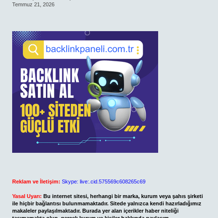
Temmuz 21, 2026
Reklam ve İletişim:
Skype: live:.cid.575569c608265c69
Yasal Uyarı:
Bu internet sitesi, herhangi bir marka, kurum veya şahıs şirketi
ile hiçbir bağlantısı bulunmamaktadır. Sitede yalnızca kendi hazırladığımız
makaleler paylaşılmaktadır. Burada yer alan içerikler haber niteliği
taşımamakta olup, gerçek kurum ve kişiler hakkında paylaşım