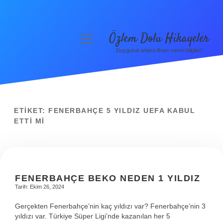
Özlem Dolu Hikayeler
menüyü
aç
Duygusal anlara ilham veren bilgiler!
Anasayfa
Gizlilik Politikası
Yasal Uyarı
ETIKET:
FENERBAHÇE 5 YILDIZ UEFA KABUL
ETTI MI
Hakkımızda
FENERBAHÇE BEKO NEDEN 1 YILDIZ
Tarih: Ekim 26, 2024
Gerçekten Fenerbahçe’nin kaç yıldızı var? Fenerbahçe’nin 3
yıldızı var. Türkiye Süper Ligi’nde kazanılan her 5