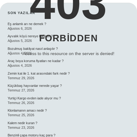
403
SIDEBAR
SON YAZILAR
Eş anlamlı arı ne demek ?
Ağustos 6, 2026
FORBIDDEN
Ayvalık köyü nereye bağlıdır ?
Ağustos 5, 2026
Bozulmuş bakliyat nasıl anlaşılır ?
Access to this resource on the server is denied!
Ağustos 4, 2026
Araç boya koruma fiyatları ne kadar ?
Ağustos 4, 2026
Zemin kat ile 1. kat arasındaki fark nedir ?
Temmuz 29, 2026
Küçükbaş hayvanlar nerede yaşar ?
Temmuz 27, 2026
Yurtiçi Kargo evden iade alıyor mu ?
Temmuz 26, 2026
Klonlamanın amacı nedir ?
Temmuz 25, 2026
Kalem nedir kuran ?
Temmuz 23, 2026
Benzinli çapa motoru kaç para ?