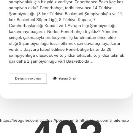
şampiyonluk için bir yıldız veriliyor. Fenerbahçe Beko kaç kez
şampiyon oldu? Fenerbahçe, tarihi boyunca 14 Türkiye
Şampiyonluğu (3 kez Türkiye Basketbol Şampiyonluğu ve 11
kez Basketbol Süper Ligi), 8 Türkiye Kupası, 7
Cumhurbaşkanlığı Kupası ve 1 Avrupa Ligi Şampiyonluğu
kazanmayı başardı. Neden Fenerbahçe 5 yıldız? Yönetim,
şimşek çakmasıyla profesyonel lig kurulmadan önce elde
ettiği 9 şampiyonluğu tescil ettirmek için dava açmaya karar
verdi… Başvuru kabul edilirse Fenerbahçe bir anda 28
şampiyonluğa ulaşacak ve 5. yıldızı takacak. 6. yıldızı takmak
için daha 2 şampiyonluğu var! Basketbolda…
Fenerbahçe
Devamını okuyun
Yorum Bırak
Beko
Neden
1
Yıldız
https://hepguler.com.tr
https://posu.com.tr
https://hirs.com.tr
Sitemap