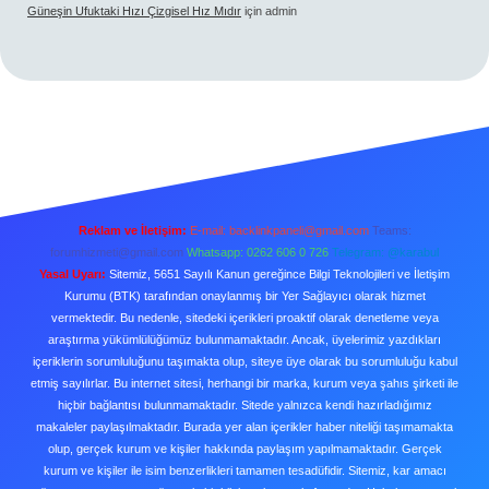
Güneşin Ufuktaki Hızı Çizgisel Hız Mıdır
için
admin
Reklam ve İletişim:
E-mail:
backlinkpaneli@gmail.com
Teams:
forumhizmeti@gmail.com
Whatsapp: 0262 606 0 726
Telegram: @karabul
Yasal Uyarı:
Sitemiz, 5651 Sayılı Kanun gereğince Bilgi Teknolojileri ve İletişim
Kurumu (BTK) tarafından onaylanmış bir Yer Sağlayıcı olarak hizmet
vermektedir. Bu nedenle, sitedeki içerikleri proaktif olarak denetleme veya
araştırma yükümlülüğümüz bulunmamaktadır. Ancak, üyelerimiz yazdıkları
içeriklerin sorumluluğunu taşımakta olup, siteye üye olarak bu sorumluluğu kabul
etmiş sayılırlar. Bu internet sitesi, herhangi bir marka, kurum veya şahıs şirketi ile
hiçbir bağlantısı bulunmamaktadır. Sitede yalnızca kendi hazırladığımız
makaleler paylaşılmaktadır. Burada yer alan içerikler haber niteliği taşımamakta
olup, gerçek kurum ve kişiler hakkında paylaşım yapılmamaktadır. Gerçek
kurum ve kişiler ile isim benzerlikleri tamamen tesadüfidir. Sitemiz, kar amacı