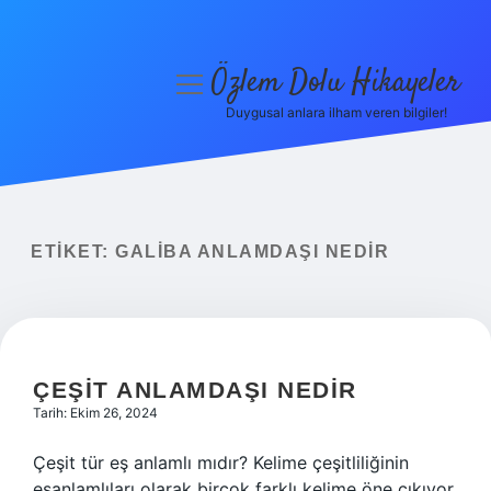
Özlem Dolu Hikayeler
menüyü
aç
Duygusal anlara ilham veren bilgiler!
Anasayfa
Gizlilik Politikası
Yasal Uyarı
ETIKET:
GALIBA ANLAMDAŞI NEDIR
Hakkımızda
ÇEŞIT ANLAMDAŞI NEDIR
Tarih: Ekim 26, 2024
Çeşit tür eş anlamlı mıdır? Kelime çeşitliliğinin
eşanlamlıları olarak birçok farklı kelime öne çıkıyor.