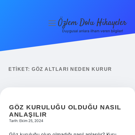
Özlem Dolu Hikayeler
menüyü
aç
Duygusal anlara ilham veren bilgiler!
Anasayfa
Gizlilik Politikası
Yasal Uyarı
ETIKET:
GÖZ ALTLARI NEDEN KURUR
Hakkımızda
GÖZ KURULUĞU OLDUĞU NASIL
ANLAŞILIR
Tarih: Ekim 25, 2024
Göz kuruluğu olup olmadığı nasıl anlaşılır? Kuru