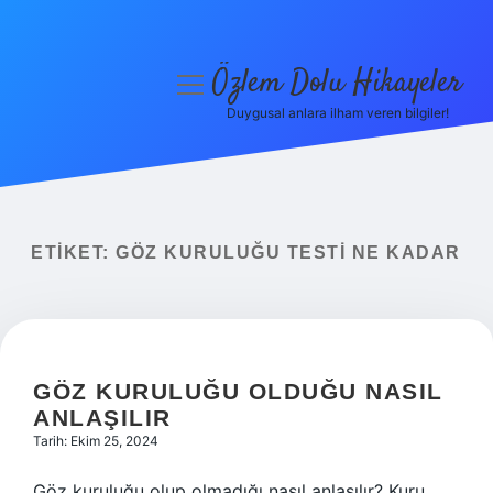
Özlem Dolu Hikayeler
menüyü
aç
Duygusal anlara ilham veren bilgiler!
Anasayfa
Gizlilik Politikası
Yasal Uyarı
ETIKET:
GÖZ KURULUĞU TESTI NE KADAR
Hakkımızda
GÖZ KURULUĞU OLDUĞU NASIL
ANLAŞILIR
Tarih: Ekim 25, 2024
Göz kuruluğu olup olmadığı nasıl anlaşılır? Kuru