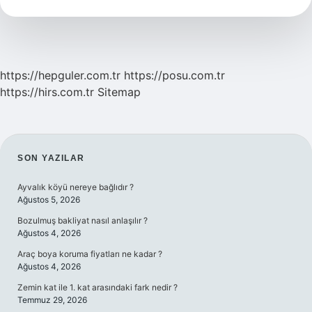
Halka
Arz
Ne
Demek
https://hepguler.com.tr
https://posu.com.tr
https://hirs.com.tr
Sitemap
SIDEBAR
SON YAZILAR
Ayvalık köyü nereye bağlıdır ?
Ağustos 5, 2026
Bozulmuş bakliyat nasıl anlaşılır ?
Ağustos 4, 2026
Araç boya koruma fiyatları ne kadar ?
Ağustos 4, 2026
Zemin kat ile 1. kat arasındaki fark nedir ?
Temmuz 29, 2026