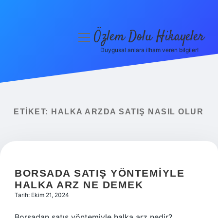
Özlem Dolu Hikayeler
menüyü
aç
Duygusal anlara ilham veren bilgiler!
Anasayfa
Gizlilik Politikası
Yasal Uyarı
ETIKET:
HALKA ARZDA SATIŞ NASIL OLUR
Hakkımızda
BORSADA SATIŞ YÖNTEMIYLE
HALKA ARZ NE DEMEK
Tarih: Ekim 21, 2024
Borsadan satış yöntemiyle halka arz nedir?