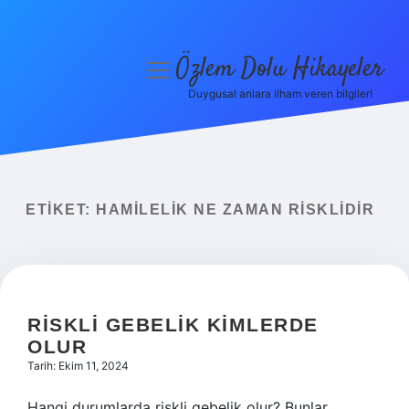
Özlem Dolu Hikayeler
menüyü
aç
Duygusal anlara ilham veren bilgiler!
Anasayfa
Gizlilik Politikası
Yasal Uyarı
ETIKET:
HAMILELIK NE ZAMAN RISKLIDIR
Hakkımızda
RISKLI GEBELIK KIMLERDE
OLUR
Tarih: Ekim 11, 2024
Hangi durumlarda riskli gebelik olur? Bunlar