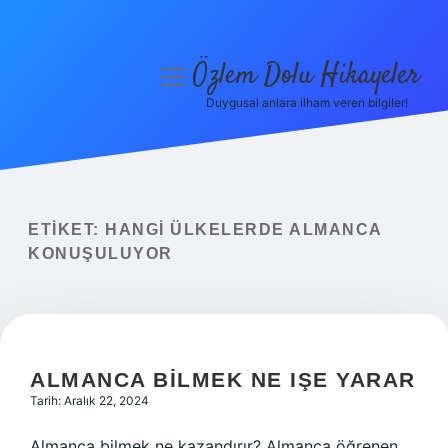
Özlem Dolu Hikayeler
menüyü
aç
Duygusal anlara ilham veren bilgiler!
Anasayfa
Gizlilik Politikası
Yasal Uyarı
ETIKET:
HANGI ÜLKELERDE ALMANCA
KONUŞULUYOR
Hakkımızda
ALMANCA BILMEK NE IŞE YARAR
Tarih: Aralık 22, 2024
Almanca bilmek ne kazandırır? Almanca öğrenen