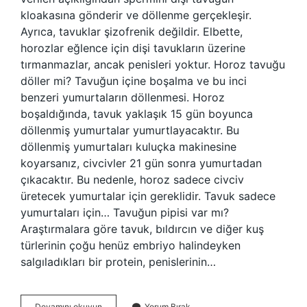
kloakasına gönderir ve döllenme gerçekleşir.
Ayrıca, tavuklar şizofrenik değildir. Elbette,
horozlar eğlence için dişi tavukların üzerine
tırmanmazlar, ancak penisleri yoktur. Horoz tavuğu
döller mi? Tavuğun içine boşalma ve bu inci
benzeri yumurtaların döllenmesi. Horoz
boşaldığında, tavuk yaklaşık 15 gün boyunca
döllenmiş yumurtalar yumurtlayacaktır. Bu
döllenmiş yumurtaları kuluçka makinesine
koyarsanız, civcivler 21 gün sonra yumurtadan
çıkacaktır. Bu nedenle, horoz sadece civciv
üretecek yumurtalar için gereklidir. Tavuk sadece
yumurtaları için… Tavuğun pipisi var mı?
Araştırmalara göre tavuk, bıldırcın ve diğer kuş
türlerinin çoğu henüz embriyo halindeyken
salgıladıkları bir protein, penislerinin…
Horozun
Devamını okuyun
Yorum Bırak