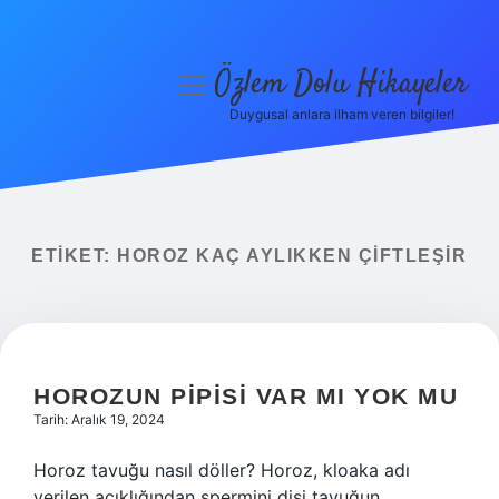
Özlem Dolu Hikayeler
menüyü
aç
Duygusal anlara ilham veren bilgiler!
Anasayfa
Gizlilik Politikası
Yasal Uyarı
ETIKET:
HOROZ KAÇ AYLIKKEN ÇIFTLEŞIR
Hakkımızda
HOROZUN PIPISI VAR MI YOK MU
Tarih: Aralık 19, 2024
Horoz tavuğu nasıl döller? Horoz, kloaka adı
verilen açıklığından spermini dişi tavuğun