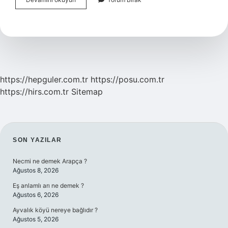
Pipisi
Var
Mı
Yok
Mu
https://hepguler.com.tr
https://posu.com.tr
https://hirs.com.tr
Sitemap
SIDEBAR
SON YAZILAR
Necmi ne demek Arapça ?
Ağustos 8, 2026
Eş anlamlı arı ne demek ?
Ağustos 6, 2026
Ayvalık köyü nereye bağlıdır ?
Ağustos 5, 2026