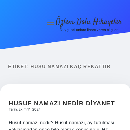
Özlem Dolu Hikayeler
menüyü
aç
Duygusal anlara ilham veren bilgiler!
Anasayfa
Gizlilik Politikası
Yasal Uyarı
ETIKET:
HUŞU NAMAZI KAÇ REKATTIR
Hakkımızda
HUSUF NAMAZI NEDIR DIYANET
Tarih: Ekim 11, 2024
Husuf namazı nedir? Husuf namazı, ay tutulması
yaklaşmadan önce bile merak konusuydu. Hz.