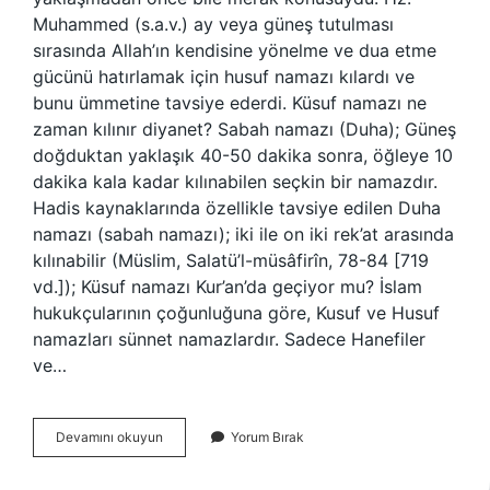
Muhammed (s.a.v.) ay veya güneş tutulması
sırasında Allah’ın kendisine yönelme ve dua etme
gücünü hatırlamak için husuf namazı kılardı ve
bunu ümmetine tavsiye ederdi. Küsuf namazı ne
zaman kılınır diyanet? Sabah namazı (Duha); Güneş
doğduktan yaklaşık 40-50 dakika sonra, öğleye 10
dakika kala kadar kılınabilen seçkin bir namazdır.
Hadis kaynaklarında özellikle tavsiye edilen Duha
namazı (sabah namazı); iki ile on iki rek’at arasında
kılınabilir (Müslim, Salatü’l-müsâfirîn, 78-84 [719
vd.]); Küsuf namazı Kur’an’da geçiyor mu? İslam
hukukçularının çoğunluğuna göre, Kusuf ve Husuf
namazları sünnet namazlardır. Sadece Hanefiler
ve…
Husuf
Devamını okuyun
Yorum Bırak
Namazı
Nedir