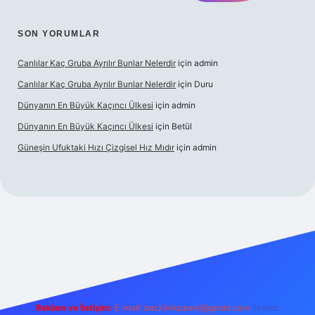
SON YORUMLAR
Canlılar Kaç Gruba Ayrılır Bunlar Nelerdir
için
admin
Canlılar Kaç Gruba Ayrılır Bunlar Nelerdir
için
Duru
Dünyanın En Büyük Kaçıncı Ülkesi
için
admin
Dünyanın En Büyük Kaçıncı Ülkesi
için
Betül
Güneşin Ufuktaki Hızı Çizgisel Hız Mıdır
için
admin
ilbet casino
Reklam ve İletişim:
E-mail:
backlinkpaneli@gmail.com
Teams: