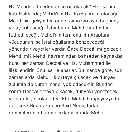
Hz Mehdi gelmeden önce ne olacak? Hz. İsa’nın
İnişi Hakkında; Mehdi’nin Hz. İsa’ya imam olacağı,
Mehdi’nin gelişinden önce Ramazan ayında güneş
ve ay tutulacağı, İstanbul’un Mehdi tarafından
fethedileceği, Mehdi’nin ten renginin Araplara,
vücudunun ise İsrailoğullarına benzeyeceği
yönünde rivayetler vardır. Önce Deccâl mı gelecek
Mehdi mi? Mehdi kavramından bahseden kaynaklar
bunu her zaman Deccal ve Hz. Muhammed ile
ilişkilendirir. Onu İsa ile anarlar. Bu inanca göre, son
zamanlarda Mehdi ilk ortaya çıkacak ve dünyayı
zulümle dolduran inancı yok edecektir. Bundan
sonra Deccal ortaya çıkacak, dünyayı yönetecek
ve kötülüğe hükmedecektir. Mehdi hangi yüzyılda
gelecek? Bediüzzaman Said Nursi, farklı
dönemlerdeki bütün açıklamalarında Mehdi…
Kıyametten
Devamını okuyun
Yorum Bırak