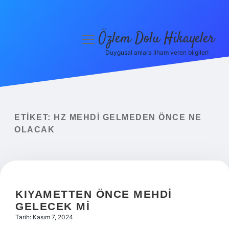
Özlem Dolu Hikayeler
menüyü
aç
Duygusal anlara ilham veren bilgiler!
Anasayfa
Gizlilik Politikası
Yasal Uyarı
ETIKET:
HZ MEHDI GELMEDEN ÖNCE NE
OLACAK
Hakkımızda
KIYAMETTEN ÖNCE MEHDI
GELECEK MI
Tarih: Kasım 7, 2024