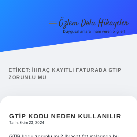
Özlem Dolu Hikayeler
menüyü
aç
Duygusal anlara ilham veren bilgiler!
Anasayfa
Gizlilik Politikası
Yasal Uyarı
ETIKET:
İHRAÇ KAYITLI FATURADA GTIP
ZORUNLU MU
Hakkımızda
GTIP KODU NEDEN KULLANILIR
Tarih: Ekim 23, 2024
GTIP kodu zorunlu mu? İhracat faturalarında bu