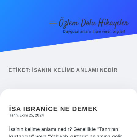
Özlem Dolu Hikayeler
menüyü
aç
Duygusal anlara ilham veren bilgiler!
Anasayfa
Gizlilik Politikası
Yasal Uyarı
ETIKET:
İSANIN KELIME ANLAMI NEDIR
Hakkımızda
İSA IBRANICE NE DEMEK
Tarih: Ekim 25, 2024
İsa’nın kelime anlamı nedir? Genellikle “Tanrı’nın
kurtarıcısı” veya “Yahweh kurtarır” anlamına gelir.