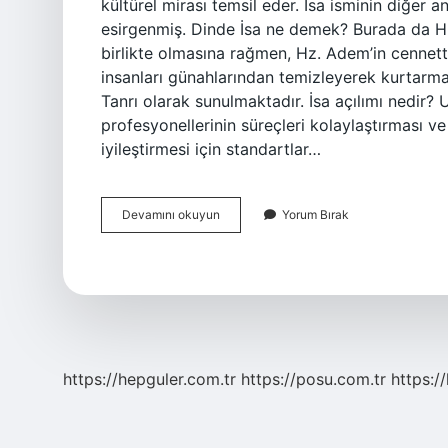
kültürel mirası temsil eder. İsa isminin diğer a
esirgenmiş. Dinde İsa ne demek? Burada da Hıri
birlikte olmasına rağmen, Hz. Adem’in cennet
insanları günahlarından temizleyerek kurtarma
Tanrı olarak sunulmaktadır. İsa açılımı nedir
profesyonellerinin süreçleri kolaylaştırması ve e
iyileştirmesi için standartlar…
İSa
Devamını okuyun
Yorum Bırak
Ibranice
Ne
Demek
https://hepguler.com.tr
https://posu.com.tr
https://