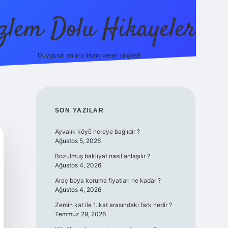
zlem Dolu Hikayeler
Duygusal anlara ilham veren bilgiler!
ilbet casino
SIDEBAR
SON YAZILAR
Ayvalık köyü nereye bağlıdır ?
Ağustos 5, 2026
Bozulmuş bakliyat nasıl anlaşılır ?
Ağustos 4, 2026
Araç boya koruma fiyatları ne kadar ?
Ağustos 4, 2026
Zemin kat ile 1. kat arasındaki fark nedir ?
Temmuz 29, 2026