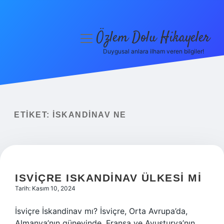
Özlem Dolu Hikayeler
menüyü
aç
Duygusal anlara ilham veren bilgiler!
Anasayfa
Gizlilik Politikası
Yasal Uyarı
ETIKET:
İSKANDINAV NE
Hakkımızda
ISVIÇRE ISKANDINAV ÜLKESI MI
Tarih: Kasım 10, 2024
İsviçre İskandinav mı? İsviçre, Orta Avrupa’da,
Almanya’nın güneyinde, Fransa ve Avusturya’nın