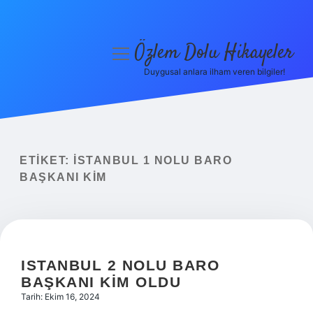
Özlem Dolu Hikayeler
menüyü
aç
Duygusal anlara ilham veren bilgiler!
Anasayfa
Gizlilik Politikası
Yasal Uyarı
ETIKET:
İSTANBUL 1 NOLU BARO
BAŞKANI KIM
Hakkımızda
ISTANBUL 2 NOLU BARO
BAŞKANI KIM OLDU
Tarih: Ekim 16, 2024