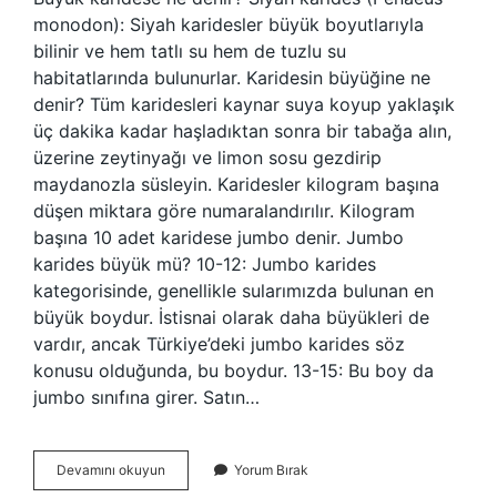
monodon): Siyah karidesler büyük boyutlarıyla
bilinir ve hem tatlı su hem de tuzlu su
habitatlarında bulunurlar. Karidesin büyüğine ne
denir? Tüm karidesleri kaynar suya koyup yaklaşık
üç dakika kadar haşladıktan sonra bir tabağa alın,
üzerine zeytinyağı ve limon sosu gezdirip
maydanozla süsleyin. Karidesler kilogram başına
düşen miktara göre numaralandırılır. Kilogram
başına 10 adet karidese jumbo denir. Jumbo
karides büyük mü? 10-12: Jumbo karides
kategorisinde, genellikle sularımızda bulunan en
büyük boydur. İstisnai olarak daha büyükleri de
vardır, ancak Türkiye’deki jumbo karides söz
konusu olduğunda, bu boydur. 13-15: Bu boy da
jumbo sınıfına girer. Satın…
Karidesin
Devamını okuyun
Yorum Bırak
Büyüğü