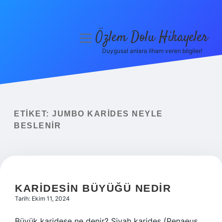
Özlem Dolu Hikayeler
menüyü
aç
Duygusal anlara ilham veren bilgiler!
Anasayfa
Gizlilik Politikası
Yasal Uyarı
ETIKET:
JUMBO KARIDES NEYLE
BESLENIR
Hakkımızda
KARIDESIN BÜYÜĞÜ NEDIR
Tarih: Ekim 11, 2024
Büyük karidese ne denir? Siyah karides (Penaeus