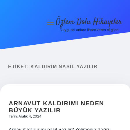
Özlem Dolu Hikayeler
menüyü
aç
Duygusal anlara ilham veren bilgiler!
Anasayfa
Gizlilik Politikası
Yasal Uyarı
ETIKET:
KALDIRIM NASIL YAZILIR
Hakkımızda
ARNAVUT KALDIRIMI NEDEN
BÜYÜK YAZILIR
Tarih: Aralık 4, 2024
Arnavut kaldırımı nasıl yazılır? Kelimenin doğru