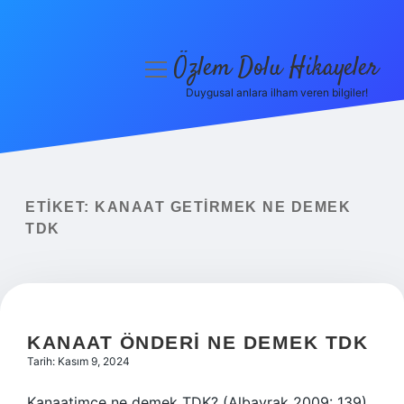
Özlem Dolu Hikayeler
menüyü
aç
Duygusal anlara ilham veren bilgiler!
Anasayfa
Gizlilik Politikası
Yasal Uyarı
ETIKET:
KANAAT GETIRMEK NE DEMEK
TDK
Hakkımızda
KANAAT ÖNDERI NE DEMEK TDK
Tarih: Kasım 9, 2024
Kanaatimce ne demek TDK? (Albayrak 2009: 139)