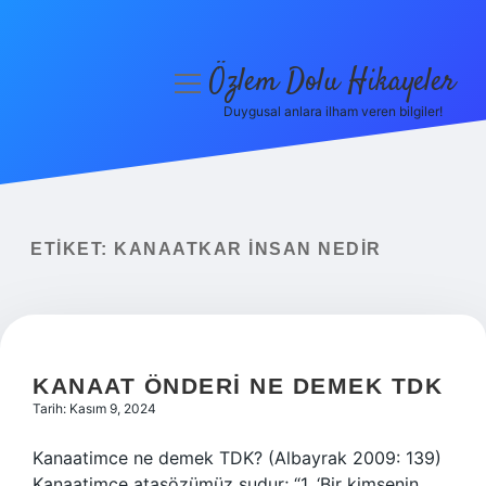
Özlem Dolu Hikayeler
menüyü
aç
Duygusal anlara ilham veren bilgiler!
Anasayfa
Gizlilik Politikası
Yasal Uyarı
ETIKET:
KANAATKAR INSAN NEDIR
Hakkımızda
KANAAT ÖNDERI NE DEMEK TDK
Tarih: Kasım 9, 2024
Kanaatimce ne demek TDK? (Albayrak 2009: 139)
Kanaatimce atasözümüz şudur; “1. ‘Bir kimsenin