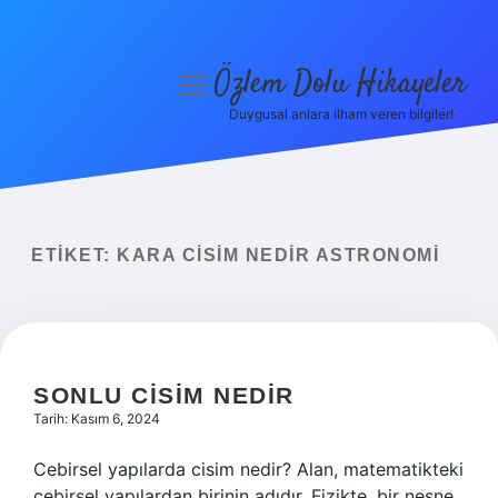
Özlem Dolu Hikayeler
menüyü
aç
Duygusal anlara ilham veren bilgiler!
Anasayfa
Gizlilik Politikası
Yasal Uyarı
ETIKET:
KARA CISIM NEDIR ASTRONOMI
Hakkımızda
SONLU CISIM NEDIR
Tarih: Kasım 6, 2024
Cebirsel yapılarda cisim nedir? Alan, matematikteki
cebirsel yapılardan birinin adıdır. Fizikte, bir nesne,