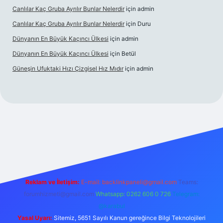
Canlılar Kaç Gruba Ayrılır Bunlar Nelerdir
için
admin
Canlılar Kaç Gruba Ayrılır Bunlar Nelerdir
için
Duru
Dünyanın En Büyük Kaçıncı Ülkesi
için
admin
Dünyanın En Büyük Kaçıncı Ülkesi
için
Betül
Güneşin Ufuktaki Hızı Çizgisel Hız Mıdır
için
admin
ilbet casino
Reklam ve İletişim:
E-mail:
backlinkpaneli@gmail.com
Teams:
forumhizmeti@gmail.com
Whatsapp: 0262 606 0 726
Telegram:
@karabul
Yasal Uyarı:
Sitemiz, 5651 Sayılı Kanun gereğince Bilgi Teknolojileri