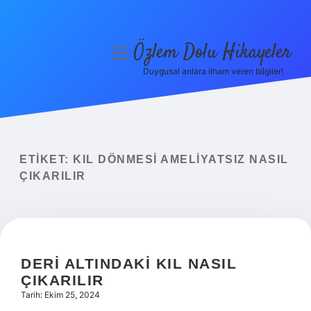
Özlem Dolu Hikayeler
menüyü
aç
Duygusal anlara ilham veren bilgiler!
Anasayfa
Gizlilik Politikası
Yasal Uyarı
ETIKET:
KIL DÖNMESI AMELIYATSIZ NASIL
ÇIKARILIR
Hakkımızda
DERI ALTINDAKI KIL NASIL
ÇIKARILIR
Tarih: Ekim 25, 2024