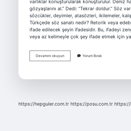
varlıklar konuşturularak konuşturulur. Deniz ha
gözyaşlarını al.” Dedi: “Tekrar doldur.” Söz va
sözcükler, deyimler, atasözleri, ikilemeler, kal
Türkçede söz sanatı nedir? Retorik veya edebi
ifade edilecek şeyin ifadesidir. Bu, ifadeyi z
veya az kelimeyle çok şey ifade etmek için yap
5
Devamını okuyun
Yorum Bırak
Sınıf
Söz
Sanatları
Nelerdir
https://hepguler.com.tr
https://posu.com.tr
https://