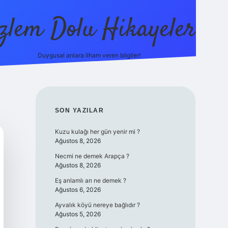
zlem Dolu Hikayeler
Duygusal anlara ilham veren bilgiler!
ilbet casino
SIDEBAR
SON YAZILAR
Kuzu kulağı her gün yenir mi ?
Ağustos 8, 2026
Necmi ne demek Arapça ?
Ağustos 8, 2026
Eş anlamlı arı ne demek ?
Ağustos 6, 2026
Ayvalık köyü nereye bağlıdır ?
Ağustos 5, 2026