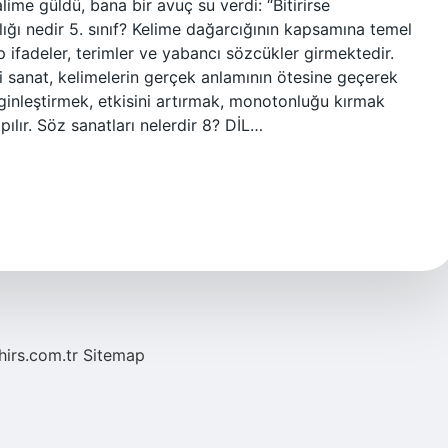
lime güldü, bana bir avuç su verdi: “Bitirirse
rlığı nedir 5. sınıf? Kelime dağarcığının kapsamına temel
ıp ifadeler, terimler ve yabancı sözcükler girmektedir.
 sanat, kelimelerin gerçek anlamının ötesine geçerek
enginleştirmek, etkisini artırmak, monotonluğu kırmak
ılır. Söz sanatları nelerdir 8? DİL…
hirs.com.tr
Sitemap