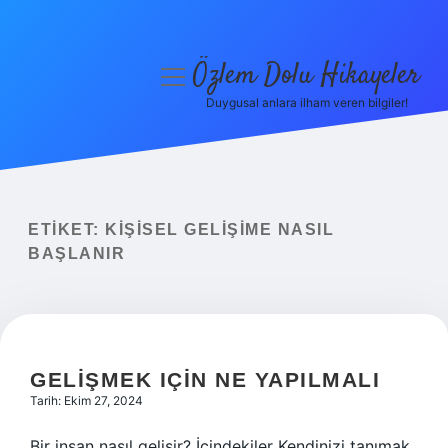
Özlem Dolu Hikayeler
menüyü
aç
Duygusal anlara ilham veren bilgiler!
Anasayfa
Gizlilik Politikası
Yasal Uyarı
ETIKET:
KIŞISEL GELIŞIME NASIL
BAŞLANIR
Hakkımızda
GELIŞMEK IÇIN NE YAPILMALI
Tarih: Ekim 27, 2024
Bir insan nasıl gelişir? İçindekiler Kendinizi tanımak