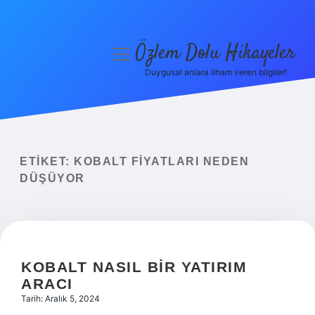
Özlem Dolu Hikayeler
menüyü
aç
Duygusal anlara ilham veren bilgiler!
Anasayfa
Gizlilik Politikası
Yasal Uyarı
ETIKET:
KOBALT FIYATLARI NEDEN
DÜŞÜYOR
Hakkımızda
KOBALT NASIL BIR YATIRIM
ARACI
Tarih: Aralık 5, 2024