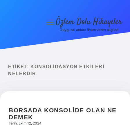
Özlem Dolu Hikayeler
menüyü
aç
Duygusal anlara ilham veren bilgiler!
Anasayfa
Gizlilik Politikası
Yasal Uyarı
ETIKET:
KONSOLIDASYON ETKILERI
NELERDIR
Hakkımızda
BORSADA KONSOLIDE OLAN NE
DEMEK
Tarih: Ekim 12, 2024