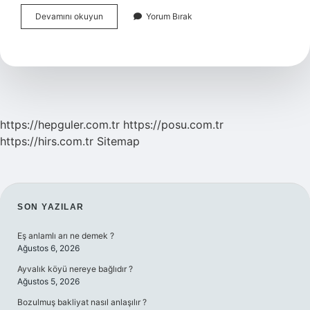
Borsada
Devamını okuyun
Yorum Bırak
Konsolide
Olan
Ne
Demek
https://hepguler.com.tr
https://posu.com.tr
https://hirs.com.tr
Sitemap
SIDEBAR
SON YAZILAR
Eş anlamlı arı ne demek ?
Ağustos 6, 2026
Ayvalık köyü nereye bağlıdır ?
Ağustos 5, 2026
Bozulmuş bakliyat nasıl anlaşılır ?