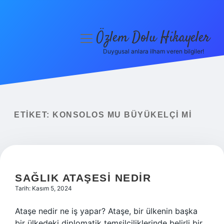
Özlem Dolu Hikayeler
menüyü
aç
Duygusal anlara ilham veren bilgiler!
Anasayfa
Gizlilik Politikası
Yasal Uyarı
ETIKET:
KONSOLOS MU BÜYÜKELÇI MI
Hakkımızda
SAĞLIK ATAŞESI NEDIR
Tarih: Kasım 5, 2024
Ataşe nedir ne iş yapar? Ataşe, bir ülkenin başka
bir ülkedeki diplomatik temsilciliklerinde belirli bir