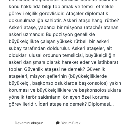
konu hakkında bilgi toplamak ve temsil etmekle
görevli elçilik görevlisidir. Ataşeler diplomatik
dokunulmazlığa sahiptir. Askeri ataşe hangi rütbe?
Askeri ataşe, yabancı bir misyona (ataché) atanan
askeri uzmandır. Bu pozisyon genellikle
büyükelçilikte çalışan yüksek rütbeli bir askeri
subay tarafından doldurulur. Askeri ataşeler, ait
oldukları ulusal ordunun temsilcisi, büyükelçiliğin
askeri danışmanı olarak hareket eder ve istihbarat
toplar. Güvenlik ataşesi ne demek? Güvenlik
ataşeleri, misyon şeflerinin (büyükelçiliklerde
büyükelçi, başkonsolosluklarda başkonsolos) yakın
koruması ve büyükelçiliklere ve başkonsolosluklara
yönelik terör saldırılarını önleyen özel koruma
görevlileridir. İdari ataşe ne demek? Diplomasi…
Sağlık
Devamını okuyun
Yorum Bırak
Ataşesi