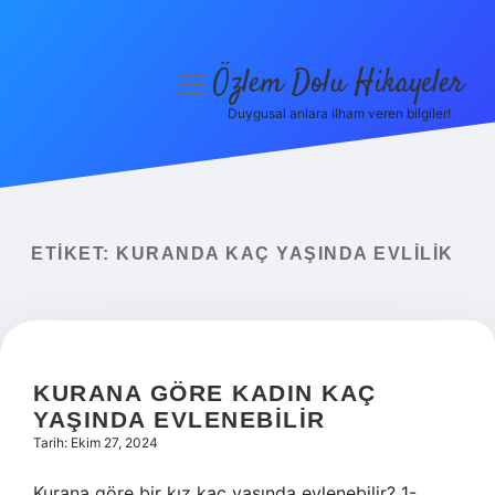
Özlem Dolu Hikayeler
menüyü
aç
Duygusal anlara ilham veren bilgiler!
Anasayfa
Gizlilik Politikası
Yasal Uyarı
ETIKET:
KURANDA KAÇ YAŞINDA EVLILIK
Hakkımızda
KURANA GÖRE KADIN KAÇ
YAŞINDA EVLENEBILIR
Tarih: Ekim 27, 2024
Kurana göre bir kız kaç yaşında evlenebilir? 1-