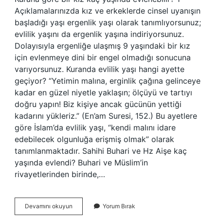
Açıklamalarınızda kız ve erkeklerde cinsel uyanışın
başladığı yaşı ergenlik yaşı olarak tanımlıyorsunuz;
evlilik yaşını da ergenlik yaşına indiriyorsunuz.
Dolayısıyla ergenliğe ulaşmış 9 yaşındaki bir kız
için evlenmeye dini bir engel olmadığı sonucuna
varıyorsunuz. Kuranda evlilik yaşı hangi ayette
geçiyor? “Yetimin malına, erginlik çağına gelinceye
kadar en güzel niyetle yaklaşın; ölçüyü ve tartıyı
doğru yapın! Biz kişiye ancak gücünün yettiği
kadarını yükleriz.” (En’am Suresi, 152.) Bu ayetlere
göre İslam’da evlilik yaşı, “kendi malını idare
edebilecek olgunluğa erişmiş olmak” olarak
tanımlanmaktadır. Sahihi Buhari ve Hz Aişe kaç
yaşında evlendi? Buhari ve Müslim’in
rivayetlerinden birinde,…
Kurana
Devamını okuyun
Yorum Bırak
Göre