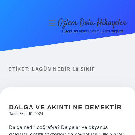
Özlem Dolu Hikayeler
menüyü
aç
Duygusal anlara ilham veren bilgiler!
Anasayfa
Gizlilik Politikası
Yasal Uyarı
ETIKET:
LAGÜN NEDIR 10 SINIF
Hakkımızda
DALGA VE AKINTI NE DEMEKTIR
Tarih: Ekim 10, 2024
Dalga nedir coğrafya? Dalgalar ve okyanus
dalgaları çeşitli faktörlerden kaynaklanır. İlk olarak,