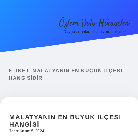
Özlem Dolu Hikayeler
menüyü
aç
Duygusal anlara ilham veren bilgiler!
Anasayfa
Gizlilik Politikası
Yasal Uyarı
ETIKET:
MALATYANIN EN KÜÇÜK ILÇESI
HANGISIDIR
Hakkımızda
MALATYANIN EN BUYUK ILÇESI
HANGISI
Tarih: Kasım 5, 2024