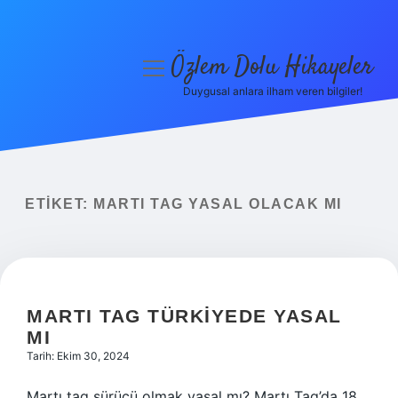
Özlem Dolu Hikayeler
menüyü
aç
Duygusal anlara ilham veren bilgiler!
Anasayfa
Gizlilik Politikası
Yasal Uyarı
ETIKET:
MARTI TAG YASAL OLACAK MI
Hakkımızda
MARTI TAG TÜRKIYEDE YASAL
MI
Tarih: Ekim 30, 2024
Martı tag sürücü olmak yasal mı? Martı Tag’da 18