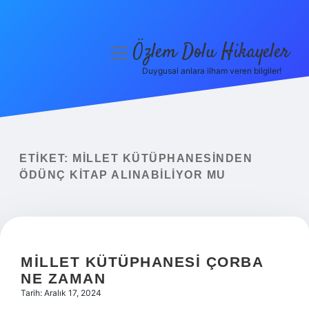
Özlem Dolu Hikayeler
menüyü
aç
Duygusal anlara ilham veren bilgiler!
Anasayfa
Gizlilik Politikası
Yasal Uyarı
ETIKET:
MILLET KÜTÜPHANESINDEN
ÖDÜNÇ KITAP ALINABILIYOR MU
Hakkımızda
MILLET KÜTÜPHANESI ÇORBA
NE ZAMAN
Tarih: Aralık 17, 2024