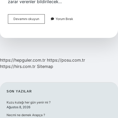
zarar verenler bildirilecek…
Millet
Devamını okuyun
Yorum Bırak
Kütüphanesi
Çorba
Ne
Zaman
https://hepguler.com.tr
https://posu.com.tr
https://hirs.com.tr
Sitemap
SIDEBAR
SON YAZILAR
Kuzu kulağı her gün yenir mi ?
Ağustos 8, 2026
Necmi ne demek Arapça ?