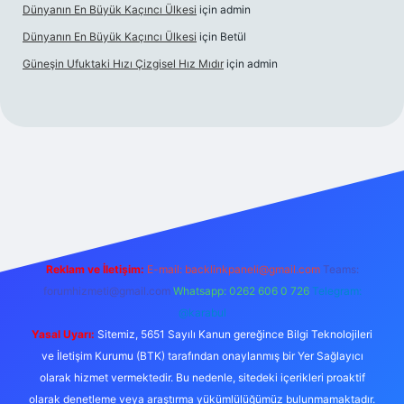
Dünyanın En Büyük Kaçıncı Ülkesi
için
admin
Dünyanın En Büyük Kaçıncı Ülkesi
için
Betül
Güneşin Ufuktaki Hızı Çizgisel Hız Mıdır
için
admin
no
Reklam ve İletişim:
E-mail:
backlinkpaneli@gmail.com
Teams:
forumhizmeti@gmail.com
Whatsapp: 0262 606 0 726
Telegram:
@karabul
Yasal Uyarı:
Sitemiz, 5651 Sayılı Kanun gereğince Bilgi Teknolojileri
ve İletişim Kurumu (BTK) tarafından onaylanmış bir Yer Sağlayıcı
olarak hizmet vermektedir. Bu nedenle, sitedeki içerikleri proaktif
olarak denetleme veya araştırma yükümlülüğümüz bulunmamaktadır.