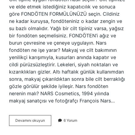
ve elde etmek istediğiniz kapatıcılık ve sonuca
göre FONDÖTEN FORMÜLÜNÜZÜ seçin. Cildiniz
ne kadar kuruysa, fondöteniniz o kadar zengin ve
su bazlı olmalıdır. Yağlı bir cilt tipiniz varsa, yağsız
bir fondöten seçmelisiniz. FONDÖTEN’i ağız ve
burun çevresine ve çeneye uygulayın. Nars
fondöten ne işe yarar? Makyaj ve cilt bakımının
yenilikçi karışımıyla, kusurları anında kapatır ve
cildi pürüzsüzleştirir. Lekeleri, siyah noktaları ve
kızarıklıkları gizler. Altı haftalık günlük kullanımdan
sonra, makyaj çıkarıldıktan sonra bile cilt berraklığı
gözle görülür şekilde iyileşir. Nars fondöten
nerenin malı? NARS Cosmetics, 1994 yılında
makyaj sanatçısı ve fotoğrafçı François Nars…
Nars
Devamını okuyun
6 Yorum
Fondöten
Hangi