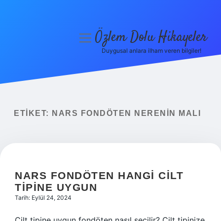
Özlem Dolu Hikayeler
menüyü
aç
Duygusal anlara ilham veren bilgiler!
Anasayfa
Gizlilik Politikası
Yasal Uyarı
ETIKET:
NARS FONDÖTEN NERENIN MALI
Hakkımızda
NARS FONDÖTEN HANGI CILT
TIPINE UYGUN
Tarih: Eylül 24, 2024
Cilt tipine uygun fondöten nasıl seçilir? Cilt tipinize