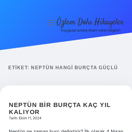
Özlem Dolu Hikayeler
menüyü
aç
Duygusal anlara ilham veren bilgiler!
Anasayfa
Gizlilik Politikası
Yasal Uyarı
ETIKET:
NEPTÜN HANGI BURÇTA GÜÇLÜ
Hakkımızda
NEPTÜN BIR BURÇTA KAÇ YIL
KALIYOR
Tarih: Ekim 11, 2024
Neptün ne zaman burç değiştirir? İlk olarak 4 Nisan