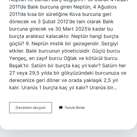
2011’de Balık burcuna giren Neptün, 4 Ağustos
2011’de kısa bir süreliğine Kova burcuna geri
dönecek ve 3 Şubat 2012’de tam olarak Balık
burcuna girecek ve 30 Mart 2025’e kadar bu
burçta aralıksız kalacaktır. Neptün hangi burçta
güçlü? 9. Neptün mistik bir gezegendir. Sezgiyi
etkiler. Balık burcunun yöneticisidir. Güçlü burcu
Yengeç, en zayıf burcu Oğlak ve kötücül burcu
Başak’tır. Satürn bir burçta kaç yıl kalır? Satürn her
27 veya 29,5 yılda bir gökyüzündeki burcunuza ve
derecenize geri döner ve orada yaklaşık 2,5 yıl
kalır. Uranüs 1 burçta kaç yıl kalır? Uranüs bir…
Neptün
Devamını okuyun
Yorum Bırak
Bir
Burçta
Kaç
Yıl
Kalıyor