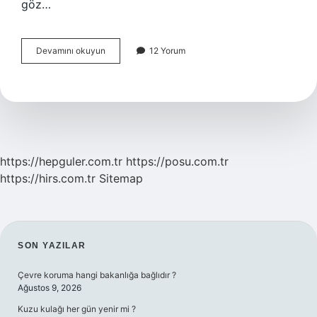
göz…
Doğru
Devamını okuyun
12 Yorum
Makyaj
Sıralaması
Nasıl
Olur
https://hepguler.com.tr
https://posu.com.tr
https://hirs.com.tr
Sitemap
SIDEBAR
SON YAZILAR
Çevre koruma hangi bakanlığa bağlıdır ?
Ağustos 9, 2026
Kuzu kulağı her gün yenir mi ?