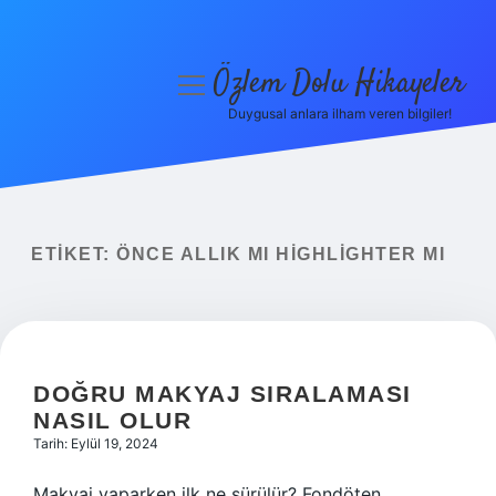
Özlem Dolu Hikayeler
menüyü
aç
Duygusal anlara ilham veren bilgiler!
Anasayfa
Gizlilik Politikası
Yasal Uyarı
ETIKET:
ÖNCE ALLIK MI HIGHLIGHTER MI
Hakkımızda
DOĞRU MAKYAJ SIRALAMASI
NASIL OLUR
Tarih: Eylül 19, 2024
Makyaj yaparken ilk ne sürülür? Fondöten