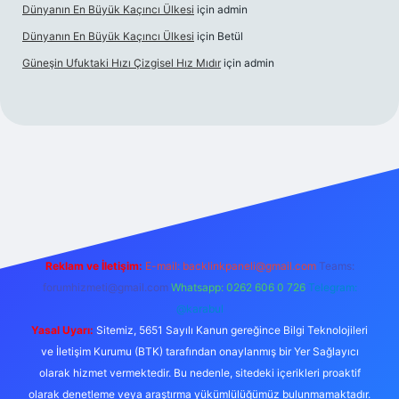
Dünyanın En Büyük Kaçıncı Ülkesi
için
admin
Dünyanın En Büyük Kaçıncı Ülkesi
için
Betül
Güneşin Ufuktaki Hızı Çizgisel Hız Mıdır
için
admin
no
Reklam ve İletişim:
E-mail:
backlinkpaneli@gmail.com
Teams:
forumhizmeti@gmail.com
Whatsapp: 0262 606 0 726
Telegram:
@karabul
Yasal Uyarı:
Sitemiz, 5651 Sayılı Kanun gereğince Bilgi Teknolojileri
ve İletişim Kurumu (BTK) tarafından onaylanmış bir Yer Sağlayıcı
olarak hizmet vermektedir. Bu nedenle, sitedeki içerikleri proaktif
olarak denetleme veya araştırma yükümlülüğümüz bulunmamaktadır.