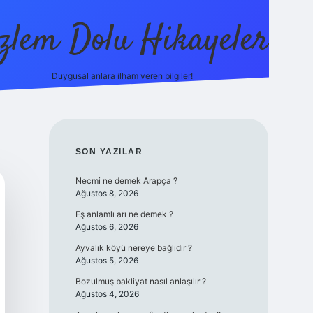
zlem Dolu Hikayeler
Duygusal anlara ilham veren bilgiler!
ilbet casino
SIDEBAR
SON YAZILAR
Necmi ne demek Arapça ?
Ağustos 8, 2026
Eş anlamlı arı ne demek ?
Ağustos 6, 2026
Ayvalık köyü nereye bağlıdır ?
Ağustos 5, 2026
Bozulmuş bakliyat nasıl anlaşılır ?
Ağustos 4, 2026