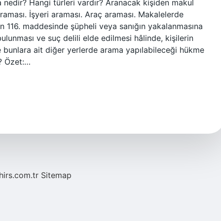
a nedir? Hangi türleri vardır? Aranacak kişiden makul
araması. İşyeri araması. Araç araması. Makalelerde
n 116. maddesinde şüpheli veya sanığın yakalanmasına
unması ve suç delili elde edilmesi hâlinde, kişilerin
ve bunlara ait diğer yerlerde arama yapılabileceği hükme
ı? Özet:…
hirs.com.tr
Sitemap