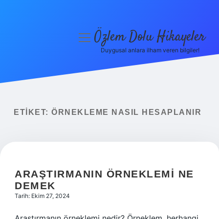
Özlem Dolu Hikayeler
menüyü
aç
Duygusal anlara ilham veren bilgiler!
Anasayfa
Gizlilik Politikası
Yasal Uyarı
ETIKET:
ÖRNEKLEME NASIL HESAPLANIR
Hakkımızda
ARAŞTIRMANIN ÖRNEKLEMI NE
DEMEK
Tarih: Ekim 27, 2024
Araştırmanın örneklemi nedir? Örneklem, herhangi