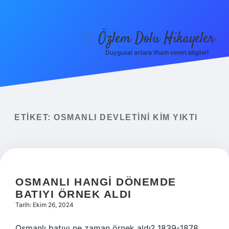
Özlem Dolu Hikayeler
menüyü
aç
Duygusal anlara ilham veren bilgiler!
Anasayfa
Gizlilik Politikası
Yasal Uyarı
ETIKET:
OSMANLI DEVLETINI KIM YIKTI
Hakkımızda
OSMANLI HANGI DÖNEMDE
BATIYI ÖRNEK ALDI
Tarih: Ekim 26, 2024
Osmanlı batıyı ne zaman örnek aldı? 1839-1878