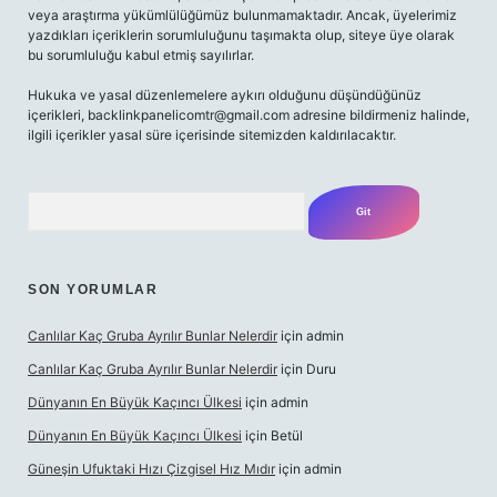
veya araştırma yükümlülüğümüz bulunmamaktadır. Ancak, üyelerimiz
yazdıkları içeriklerin sorumluluğunu taşımakta olup, siteye üye olarak
bu sorumluluğu kabul etmiş sayılırlar.
Hukuka ve yasal düzenlemelere aykırı olduğunu düşündüğünüz
içerikleri,
backlinkpanelicomtr@gmail.com
adresine bildirmeniz halinde,
ilgili içerikler yasal süre içerisinde sitemizden kaldırılacaktır.
Arama
SON YORUMLAR
Canlılar Kaç Gruba Ayrılır Bunlar Nelerdir
için
admin
Canlılar Kaç Gruba Ayrılır Bunlar Nelerdir
için
Duru
Dünyanın En Büyük Kaçıncı Ülkesi
için
admin
Dünyanın En Büyük Kaçıncı Ülkesi
için
Betül
Güneşin Ufuktaki Hızı Çizgisel Hız Mıdır
için
admin