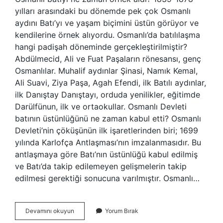
yılları arasındaki bu dönemde pek çok Osmanlı
aydını Batı’yı ve yaşam biçimini üstün görüyor ve
kendilerine örnek alıyordu. Osmanlı’da batılılaşma
hangi padişah döneminde gerçekleştirilmiştir?
Abdülmecid, Ali ve Fuat Paşaların rönesansı, genç
Osmanlılar. Muhalif aydınlar Şinasi, Namık Kemal,
Ali Suavi, Ziya Paşa, Agah Efendi, ilk Batılı aydınlar,
ilk Danıştay Danıştayı, orduda yenilikler, eğitimde
Darülfünun, ilk ve ortaokullar. Osmanlı Devleti
batının üstünlüğünü ne zaman kabul etti? Osmanlı
Devleti’nin çöküşünün ilk işaretlerinden biri; 1699
yılında Karlofça Antlaşması’nın imzalanmasıdır. Bu
antlaşmaya göre Batı’nın üstünlüğü kabul edilmiş
ve Batı’da takip edilemeyen gelişmelerin takip
edilmesi gerektiği sonucuna varılmıştır. Osmanlı…
Osmanlı
Devamını okuyun
Yorum Bırak
Hangi