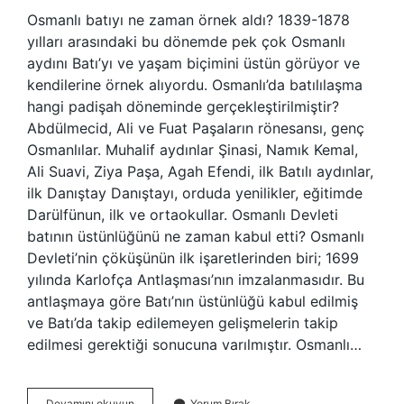
Osmanlı batıyı ne zaman örnek aldı? 1839-1878
yılları arasındaki bu dönemde pek çok Osmanlı
aydını Batı’yı ve yaşam biçimini üstün görüyor ve
kendilerine örnek alıyordu. Osmanlı’da batılılaşma
hangi padişah döneminde gerçekleştirilmiştir?
Abdülmecid, Ali ve Fuat Paşaların rönesansı, genç
Osmanlılar. Muhalif aydınlar Şinasi, Namık Kemal,
Ali Suavi, Ziya Paşa, Agah Efendi, ilk Batılı aydınlar,
ilk Danıştay Danıştayı, orduda yenilikler, eğitimde
Darülfünun, ilk ve ortaokullar. Osmanlı Devleti
batının üstünlüğünü ne zaman kabul etti? Osmanlı
Devleti’nin çöküşünün ilk işaretlerinden biri; 1699
yılında Karlofça Antlaşması’nın imzalanmasıdır. Bu
antlaşmaya göre Batı’nın üstünlüğü kabul edilmiş
ve Batı’da takip edilemeyen gelişmelerin takip
edilmesi gerektiği sonucuna varılmıştır. Osmanlı…
Osmanlı
Devamını okuyun
Yorum Bırak