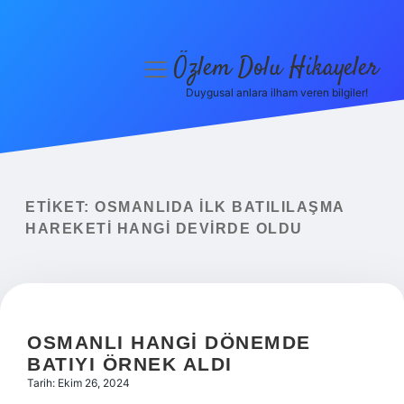
Özlem Dolu Hikayeler
menüyü
aç
Duygusal anlara ilham veren bilgiler!
Anasayfa
Gizlilik Politikası
Yasal Uyarı
ETIKET:
OSMANLIDA ILK BATILILAŞMA
HAREKETI HANGI DEVIRDE OLDU
Hakkımızda
OSMANLI HANGI DÖNEMDE
BATIYI ÖRNEK ALDI
Tarih: Ekim 26, 2024