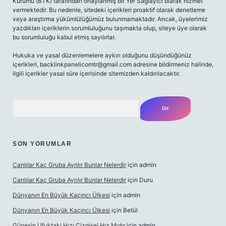
Kurumu (BTK) tarafından onaylanmış bir Yer Sağlayıcı olarak hizmet
vermektedir. Bu nedenle, sitedeki içerikleri proaktif olarak denetleme
veya araştırma yükümlülüğümüz bulunmamaktadır. Ancak, üyelerimiz
yazdıkları içeriklerin sorumluluğunu taşımakta olup, siteye üye olarak
bu sorumluluğu kabul etmiş sayılırlar.
Hukuka ve yasal düzenlemelere aykırı olduğunu düşündüğünüz
içerikleri,
backlinkpanelicomtr@gmail.com
adresine bildirmeniz halinde,
ilgili içerikler yasal süre içerisinde sitemizden kaldırılacaktır.
Arama
SON YORUMLAR
Canlılar Kaç Gruba Ayrılır Bunlar Nelerdir
için
admin
Canlılar Kaç Gruba Ayrılır Bunlar Nelerdir
için
Duru
Dünyanın En Büyük Kaçıncı Ülkesi
için
admin
Dünyanın En Büyük Kaçıncı Ülkesi
için
Betül
Güneşin Ufuktaki Hızı Çizgisel Hız Mıdır
için
admin