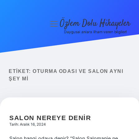
Özlem Dolu Hikayeler
menüyü
aç
Duygusal anlara ilham veren bilgiler!
Anasayfa
Gizlilik Politikası
Yasal Uyarı
ETIKET:
OTURMA ODASI VE SALON AYNI
ŞEY MI
Hakkımızda
SALON NEREYE DENIR
Tarih: Aralık 16, 2024
Salon hangi odaya denir? “Salon Salomanje ne