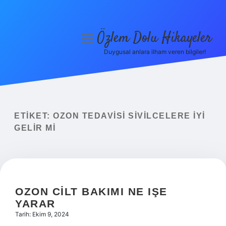
Özlem Dolu Hikayeler
menüyü
aç
Duygusal anlara ilham veren bilgiler!
Anasayfa
Gizlilik Politikası
Yasal Uyarı
ETIKET:
OZON TEDAVISI SIVILCELERE IYI
GELIR MI
Hakkımızda
OZON CILT BAKIMI NE IŞE
YARAR
Tarih: Ekim 9, 2024