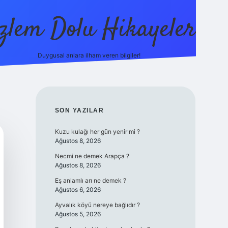
zlem Dolu Hikayeler
Duygusal anlara ilham veren bilgiler!
ilbet casino
SIDEBAR
SON YAZILAR
Kuzu kulağı her gün yenir mi ?
Ağustos 8, 2026
Necmi ne demek Arapça ?
Ağustos 8, 2026
Eş anlamlı arı ne demek ?
Ağustos 6, 2026
Ayvalık köyü nereye bağlıdır ?
Ağustos 5, 2026