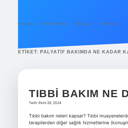
Anasayfa
Gizlilik Politikası
Yasal Uyarı
Hakkımızda
ETIKET:
PALYATIF BAKIMDA NE KADAR K
TIBBI BAKIM NE
Tarih: Ekim 26, 2024
Tıbbi bakım neleri kapsar? Tıbbi muayenelerde
terapilerden diğer sağlık hizmetlerine (konuş