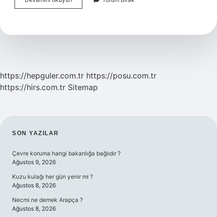
Göre
Kadın
Kaç
Yaşında
Evlenebilir
https://hepguler.com.tr
https://posu.com.tr
https://hirs.com.tr
Sitemap
SIDEBAR
SON YAZILAR
Çevre koruma hangi bakanlığa bağlıdır ?
Ağustos 9, 2026
Kuzu kulağı her gün yenir mi ?
Ağustos 8, 2026
Necmi ne demek Arapça ?
Ağustos 8, 2026