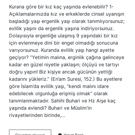
Kurana göre bir kız kaç yaşında evlenebilir? 1-
Açıklamalarınızda kız ve erkeklerde cinsel uyanışın
başladığı yaşı ergenlik yaşı olarak tanımlıyorsunuz;
evlilik yaşını da ergenlik yaşına indiriyorsunuz.
Dolayısıyla ergenliğe ulaşmış 9 yaşındaki bir kız
için evlenmeye dini bir engel olmadığı sonucuna
varıyorsunuz. Kuranda evlilik yaşı hangi ayette
geçiyor? “Yetimin malına, erginlik çağına gelinceye
kadar en güzel niyetle yaklaşın; ölçüyü ve tartıyı
doğru yapın! Biz kişiye ancak gücünün yettiği
kadarını yükleriz.” (En’am Suresi, 152.) Bu ayetlere
göre İslam’da evlilik yaşı, “kendi malını idare
edebilecek olgunluğa erişmiş olmak” olarak
tanımlanmaktadır. Sahihi Buhari ve Hz Aişe kaç
yaşında evlendi? Buhari ve Müslim’in
rivayetlerinden birinde,…
Kurana
Devamını okuyun
Yorum Bırak