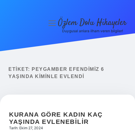
Özlem Dolu Hikayeler
menüyü
aç
Duygusal anlara ilham veren bilgiler!
Anasayfa
Gizlilik Politikası
Yasal Uyarı
ETIKET:
PEYGAMBER EFENDIMIZ 6
YAŞINDA KIMINLE EVLENDI
Hakkımızda
KURANA GÖRE KADIN KAÇ
YAŞINDA EVLENEBILIR
Tarih: Ekim 27, 2024