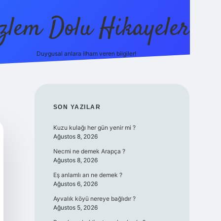
zlem Dolu Hikayeler
Duygusal anlara ilham veren bilgiler!
ilbet ca
SIDEBAR
SON YAZILAR
Kuzu kulağı her gün yenir mi ?
Ağustos 8, 2026
Necmi ne demek Arapça ?
Ağustos 8, 2026
Eş anlamlı arı ne demek ?
Ağustos 6, 2026
Ayvalık köyü nereye bağlıdır ?
Ağustos 5, 2026