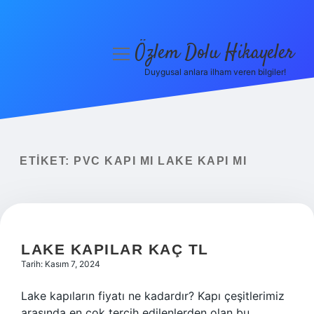
Özlem Dolu Hikayeler
menüyü
aç
Duygusal anlara ilham veren bilgiler!
Anasayfa
Gizlilik Politikası
Yasal Uyarı
ETIKET:
PVC KAPI MI LAKE KAPI MI
Hakkımızda
LAKE KAPILAR KAÇ TL
Tarih: Kasım 7, 2024
Lake kapıların fiyatı ne kadardır? Kapı çeşitlerimiz
arasında en çok tercih edilenlerden olan bu