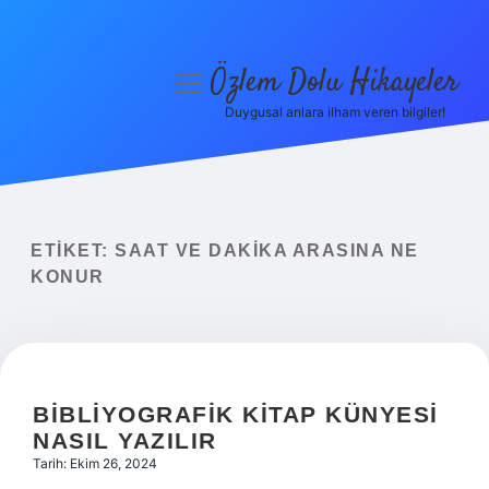
Özlem Dolu Hikayeler
menüyü
aç
Duygusal anlara ilham veren bilgiler!
Anasayfa
Gizlilik Politikası
Yasal Uyarı
ETIKET:
SAAT VE DAKIKA ARASINA NE
KONUR
Hakkımızda
BIBLIYOGRAFIK KITAP KÜNYESI
NASIL YAZILIR
Tarih: Ekim 26, 2024