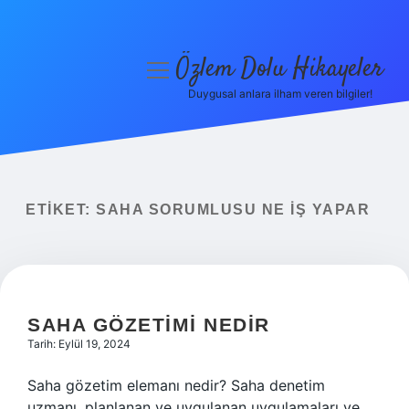
Özlem Dolu Hikayeler
menüyü
aç
Duygusal anlara ilham veren bilgiler!
Anasayfa
Gizlilik Politikası
Yasal Uyarı
ETIKET:
SAHA SORUMLUSU NE IŞ YAPAR
Hakkımızda
SAHA GÖZETIMI NEDIR
Tarih: Eylül 19, 2024
Saha gözetim elemanı nedir? Saha denetim
uzmanı, planlanan ve uygulanan uygulamaları ve