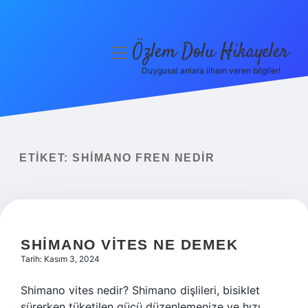
Özlem Dolu Hikayeler
menüyü
aç
Duygusal anlara ilham veren bilgiler!
Anasayfa
Gizlilik Politikası
Yasal Uyarı
ETIKET:
SHIMANO FREN NEDIR
Hakkımızda
SHIMANO VITES NE DEMEK
Tarih: Kasım 3, 2024
Shimano vites nedir? Shimano dişlileri, bisiklet
sürerken tüketilen gücü düzenlemenize ve hızı