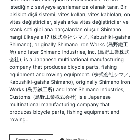
istediğiniz seviyeye ayarlamanıza olanak tanır. Bir
bisiklet dişli sistemi, vites kolları, vites kabloları, ön
vites değiştiriciler, siyah arka vites değiştiriciler ve
krank seti gibi ana parçalardan oluşur. Shimano
hangi ülkeye ait? (株式会社シマノ, Kabushiki-gaisha
Shimano), originally Shimano Iron Works (島野鐵工
所) and later Shimano Industries, Inc. (島野工業株式
会社), is a Japanese multinational manufacturing
company that produces bicycle parts, fishing
equipment and rowing equipment. (株式会社シマノ,
Kabushiki-gaisha Shimano), originally Shimano Iron
Works (島野鐵工所) and later Shimano Industries,
Customs. (島野工業株式会社) is a Japanese
multinational manufacturing company that
produces bicycle parts, fishing equipment and
rowing…
Shimano
Devamını okuyun
Yorum Bırak