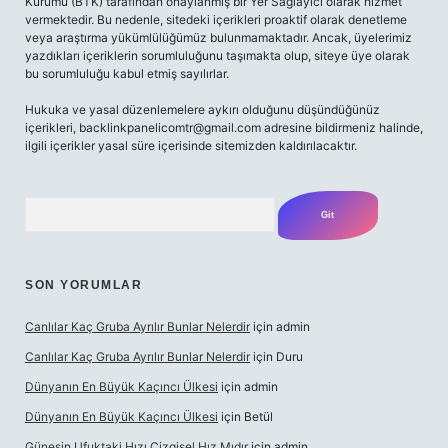
Kurumu (BTK) tarafından onaylanmış bir Yer Sağlayıcı olarak hizmet
vermektedir. Bu nedenle, sitedeki içerikleri proaktif olarak denetleme
veya araştırma yükümlülüğümüz bulunmamaktadır. Ancak, üyelerimiz
yazdıkları içeriklerin sorumluluğunu taşımakta olup, siteye üye olarak
bu sorumluluğu kabul etmiş sayılırlar.
Hukuka ve yasal düzenlemelere aykırı olduğunu düşündüğünüz
içerikleri,
backlinkpanelicomtr@gmail.com
adresine bildirmeniz halinde,
ilgili içerikler yasal süre içerisinde sitemizden kaldırılacaktır.
Arama
SON YORUMLAR
Canlılar Kaç Gruba Ayrılır Bunlar Nelerdir
için
admin
Canlılar Kaç Gruba Ayrılır Bunlar Nelerdir
için
Duru
Dünyanın En Büyük Kaçıncı Ülkesi
için
admin
Dünyanın En Büyük Kaçıncı Ülkesi
için
Betül
Güneşin Ufuktaki Hızı Çizgisel Hız Mıdır
için
admin